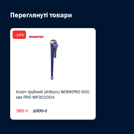
Переглянуті товари
- 10%
Ключ трубний (stillson) WORKPRO 600
мм PRO WP302004
989 ₴
1099 ₴