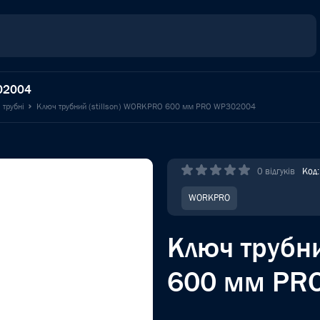
302004
 трубні
Ключ трубний (stillson) WORKPRO 600 мм PRO WP302004
0 відгуків
Код
WORKPRO
Ключ трубни
600 мм PR