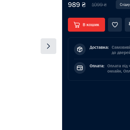
989 ₴
1099 ₴
Слідк
В кошик
Доставка:
Самовиві
до дверей
Оплата:
Оплата під 
онлайн, Оп