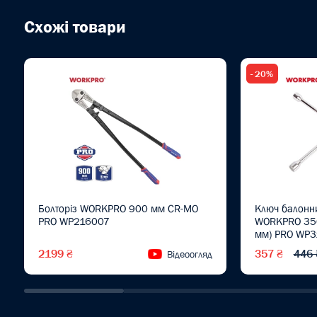
Схожі товари
- 20%
Болторіз WORKPRO 900 мм CR-MO
Ключ балонни
PRO WP216007
WORKPRO 35
мм) PRO WP
2199 ₴
357 ₴
446 
Відеоогляд