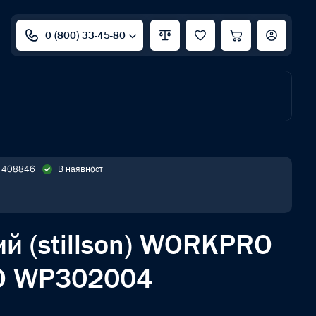
0 (800) 33-45-80
: 408846
В наявності
й (stillson) WORKPRO
O WP302004