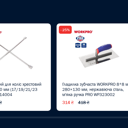
- 25%
й для коліс хрестовий
Гладилка зубчаста WORKPRO 8*8 м
0 мм (17/19/21/23
280×130 мм, нержавіюча сталь,
314004
м'яка ручка PRO WP323002
₴
314 ₴
418 ₴