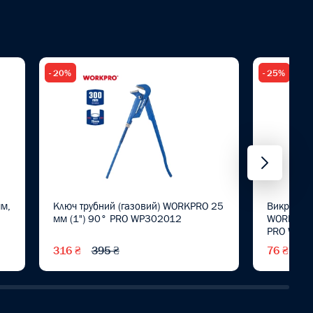
- 20%
- 25%
м,
Ключ трубний (газовий) WORKPRO 25
Викрутка 
мм (1") 90° PRO WP302012
WORKPRO
PRO WP3
316 ₴
395 ₴
76 ₴
10