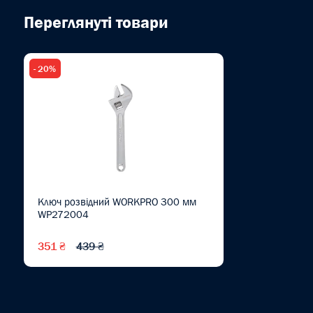
Переглянуті товари
- 20%
Ключ розвідний WORKPRO 300 мм
WP272004
351 ₴
439 ₴