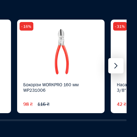
- 16%
- 31%
Бокорізи WORKPRO 160 мм
Насадка 
WP231006
3/8" CR-
98 ₴
116 ₴
42 ₴
61