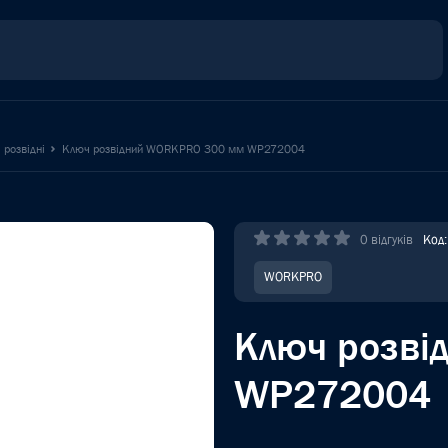
 розвідні
Ключ розвідний WORKPRO 300 мм WP272004
0 відгуків
Код
WORKPRO
Ключ розв
WP272004