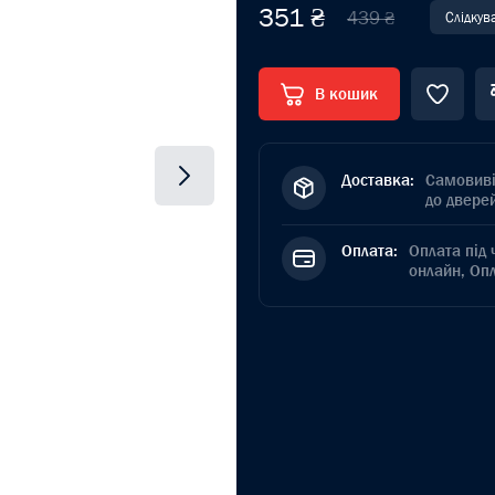
351 ₴
439 ₴
Слідкув
В кошик
Доставка:
Самовиві
до дверей
Оплата:
Оплата під 
онлайн, Оп