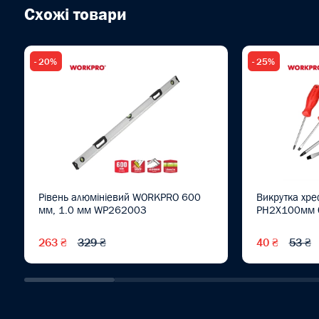
Схожі товари
- 20%
- 25%
Рівень алюмініевий WORKPRO 600
Викрутка хр
мм, 1.0 мм WP262003
PH2X100мм 
263 ₴
329 ₴
40 ₴
53 ₴