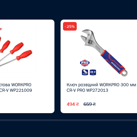
- 25%
естова WORKPRO
Ключ розвідний WORKPRO 300 мм
CR-V WP221009
CR-V PRO WP272013
494 ₴
659 ₴