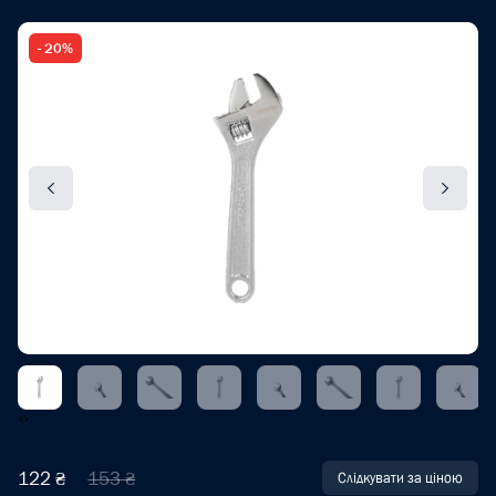
- 20%
‹
›
122 ₴
153 ₴
Слідкувати за ціною