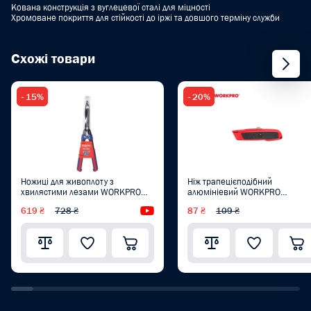
Кована конструкція з вуглецевої сталі для міцності
Хромоване покриття для стійкості до іржі та довшого терміну служби
Схожі товари
- 15%
- 20%
Ножиці для живоплоту з
Ніж трапецієподібний
хвилястими лезами WORKPRO
алюмініевий WORKPRO
580 мм PRO WP332015
WP213005
619 ₴
728 ₴
Відеоогляд
87 ₴
109 ₴