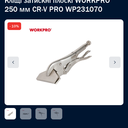
Кліщі затискні плоскі WORKPRO
250 мм CR-V PRO WP231070
- 10%