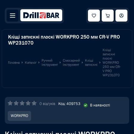
Кліщі затискні плоскі WORKPRO 250 мм CR-V PRO
WP231070
Кліщі
затискні
плоскі
Ручний
Слюсарний
Кліщі
Головна
Каталог
WORKPRO
інструмент
інструмент
затискні
250 мм CR-
V PRO
WP231070
0 відгуків
Код: 409753
В наявності
WORKPRO