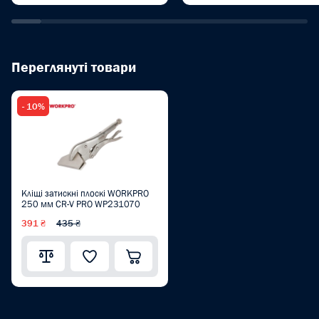
Переглянуті товари
- 10%
Кліщі затискні плоскі WORKPRO
250 мм CR-V PRO WP231070
391 ₴
435 ₴