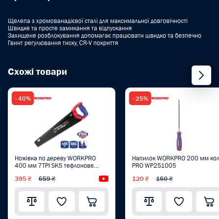
Щелепа з хромованадієвої сталі для максимальної довговічності
Швидке та просте замикання та відпускання
Захищене розблокування допомагає працювати швидко та безпечно
Гвинт регулювання тиску, CR-V покриття
Схожі товари
- 40%
- 25%
Ножівка по дереву WORKPRO
Напилок WORKPRO 200 мм ко
400 мм 7TPI SK5 тефлонове
PRO WP251005
покриття PRO PLUS WP215013
395 ₴
659 ₴
Відеоогляд
120 ₴
160 ₴