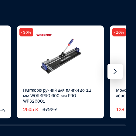
- 30%
- 10%
Плиткоріз ручний для плитки до 12
Молоток 
мм WORKPRO 600 мм PRO
дерев'ян
WP326001
2605 ₴
3722 ₴
128 ₴
1
ляд