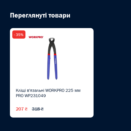
Переглянуті товари
- 35%
Кліщі в'язальні WORKPRO 225 мм
PRO WP231049
207 ₴
318 ₴