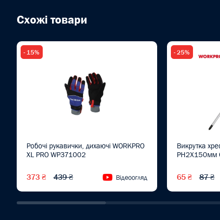
Схожі товари
- 15%
- 25%
Робочі рукавички, дихаючі WORKPRO
Викрутка хр
XL PRO WP371002
PH2X150мм 
373 ₴
439 ₴
65 ₴
87 ₴
Відеоогляд