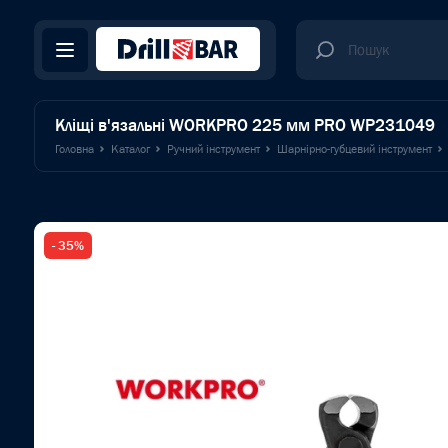
Кліщі в'язальні WORKPRO 225 мм PRO WP231049
Головна
Каталог
Ручний інструмент
Шарнірно-губцевий інструмент
- 35%