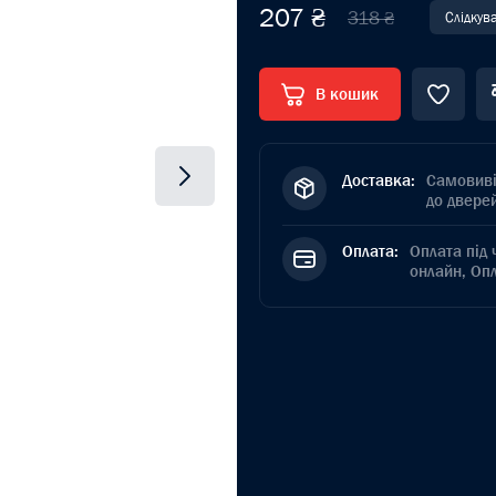
207 ₴
318 ₴
Слідкув
В кошик
Доставка:
Самовиві
до дверей
Оплата:
Оплата під 
онлайн, Оп