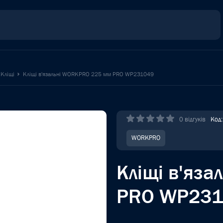
Кліщі
Кліщі в'язальні WORKPRO 225 мм PRO WP231049
0 відгуків
Код
WORKPRO
Кліщі в'яз
PRO WP231