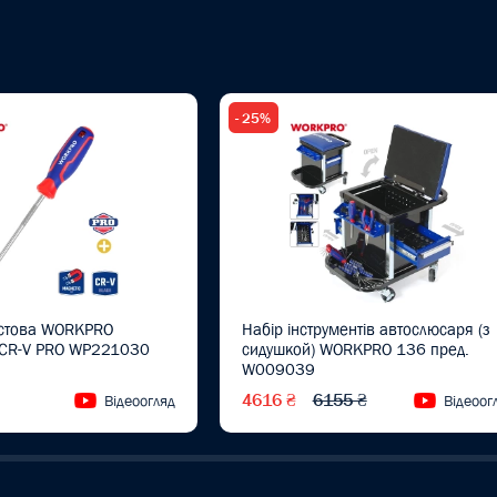
- 25%
естова WORKPRO
Набір інструментів автослюсаря (з
CR-V PRO WP221030
сидушкой) WORKPRO 136 пред.
W009039
4616 ₴
6155 ₴
Відеоогляд
Відеоог