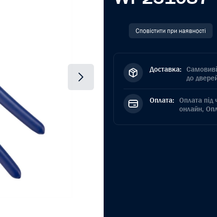
Сповістити при наявності
Доставка:
Самовиві
до дверей
Оплата:
Оплата під 
онлайн, Оп