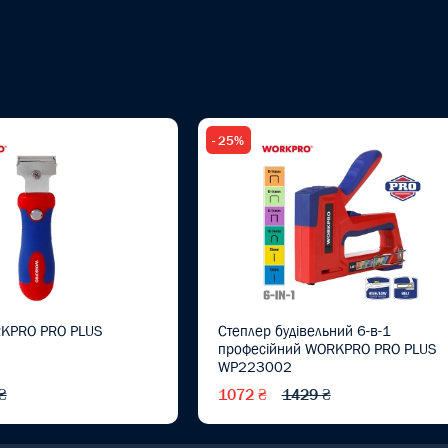
- 25%
KPRO PRO PLUS
Степлер будівельний 6-в-1
професійний WORKPRO PRO PLUS
WP223002
₴
1072 ₴
1429 ₴