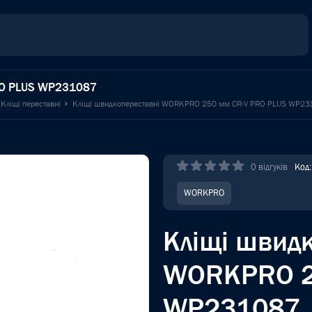
RO PLUS WP231087
Кліщі переставні
Кліщі швидкопереставні WORKPRO 250 мм CR-V PRO PLUS WP23
0 відгуків
Код
WORKPRO
Кліщі швид
WORKPRO 2
WP231087