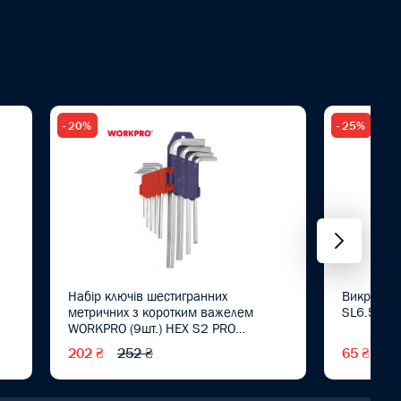
- 20%
- 25%
Набір ключів шестигранних
Викрутка
метричних з коротким важелем
SL6.5X15
WORKPRO (9шт.) HEX S2 PRO
WP222004
202 ₴
252 ₴
65 ₴
87