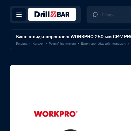
Кліщі швидкопереставні WORKPRO 250 мм CR-V P
Головна
Каталог
Ручний інструмент
Шарнірно-губцевий інструмент