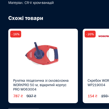
Матеріал: CR-V хром-ванадій
Схожі товари
- 16%
- 20%
Рулетка геодезична зі скловолокна
Скребок WOR
WORKPRO 50 м, відкритий корпус
WP219004
PRO W063004
787 ₴
937 ₴
154 ₴
193 