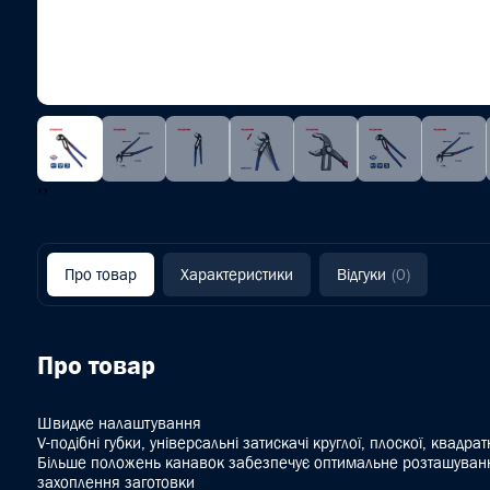
‹
›
Про товар
Характеристики
Відгуки
(0)
Про товар
Швидке налаштування
V-подібні губки, універсальні затискачі круглої, плоскої, квадр
Більше положень канавок забезпечує оптимальне розташуван
захоплення заготовки