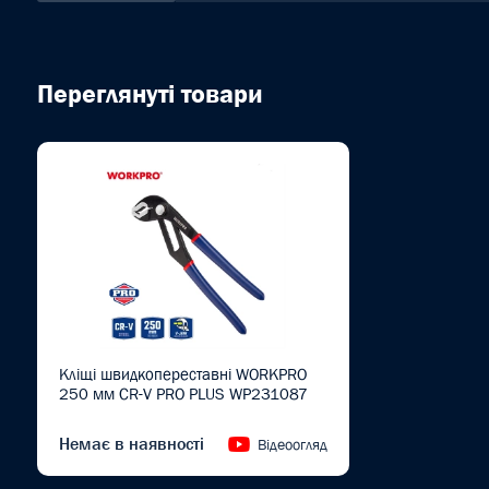
Переглянуті товари
Кліщі швидкопереставні WORKPRO
250 мм CR-V PRO PLUS WP231087
Немає в наявності
Відеоогляд