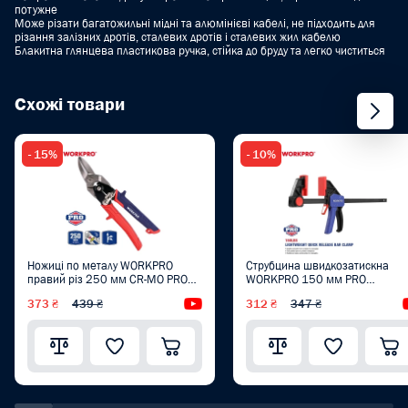
потужне
Може різати багатожильні мідні та алюмінієві кабелі, не підходить для
різання залізних дротів, сталевих дротів і сталевих жил кабелю
Блакитна глянцева пластикова ручка, стійка до бруду та легко чиститься
Схожі товари
- 15%
- 10%
Ножиці по металу WORKPRO
Струбцина швидкозатискна
правий різ 250 мм CR-MO PRO
WORKPRO 150 мм PRO
PLUS WP214019
WP232035
373 ₴
439 ₴
Відеоогляд
312 ₴
347 ₴