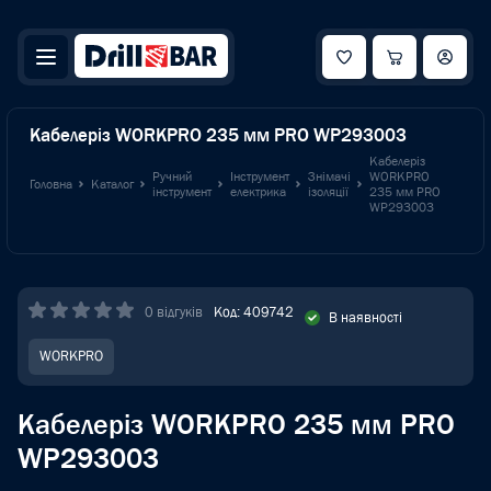
Кабелеріз WORKPRO 235 мм PRO WP293003
Кабелеріз
Ручний
Інструмент
Знімачі
WORKPRO
Головна
Каталог
інструмент
електрика
ізоляції
235 мм PRO
WP293003
0 відгуків
Код: 409742
В наявності
WORKPRO
Кабелеріз WORKPRO 235 мм PRO
WP293003