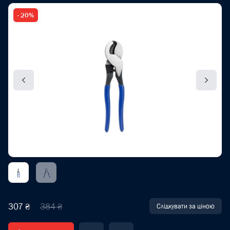
- 20%
307 ₴
384 ₴
Слідкувати за ціною