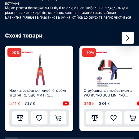
потужне
Може різати багатожильні мідні та алюмінієві кабелі, не підходить для
різання залізних дротів, сталевих дротів і сталевих жил кабелю
Блакитна глянцева пластикова ручка, стійка до бруду та легко чиститься
Схожі товари
- 20%
- 10%
Ножиці садові для живої огорожі
Струбцина швидкозатискна
WORKPRO 580 мм PRO
WORKPRO 300 мм PRO
WP332016
WP232036
574 ₴
717 ₴
Відеоогляд
346 ₴
384 ₴