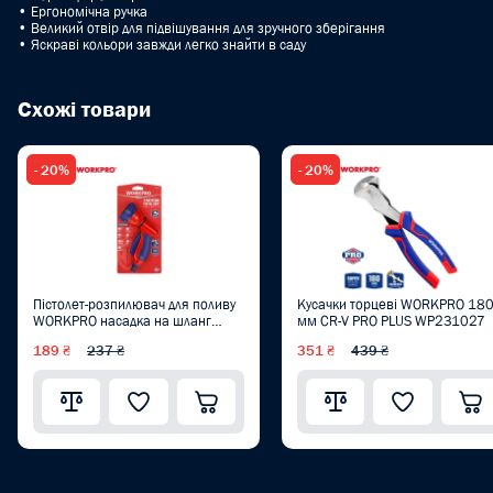
• Ергономічна ручка
• Великий отвір для підвішування для зручного зберігання
• Яскраві кольори завжди легко знайти в саду
Схожі товари
- 20%
- 20%
Пістолет-розпилювач для поливу
Кусачки торцеві WORKPRO 18
WORKPRO насадка на шланг
мм CR-V PRO PLUS WP231027
(сопло пластик, 7 режимів) PRO
189 ₴
237 ₴
351 ₴
439 ₴
WP334009