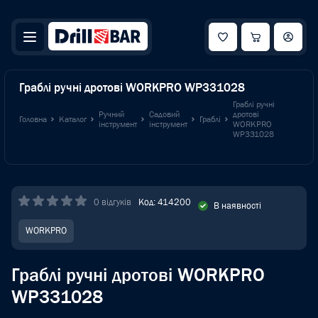
Граблі ручні дротові WORKPRO WP331028
Граблі ручні
Ручний
Садовий
дротові
Головна
Каталог
Граблі
інструмент
інструмент
WORKPRO
WP331028
0 відгуків
Код: 414200
В наявності
WORKPRO
Граблі ручні дротові WORKPRO
WP331028