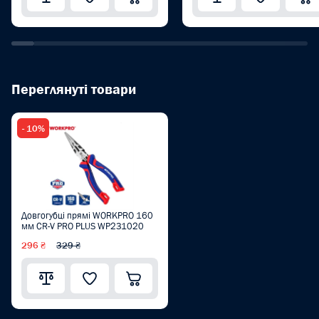
Переглянуті товари
- 10%
Довгогубці прямі WORKPRO 160
мм CR-V PRO PLUS WP231020
296 ₴
329 ₴