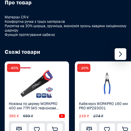
Про товар
Матеріал CR-V
Комфортна ручка з трьох матеріалів
Рукоятка на 30% ширша, зручніша, економія зусиль завдяки зміщенному
шарніру
Функція протягування кабелю
Схожі товари
- 40%
- 20%
Ножівка по дереву WORKPRO
Кабелеріз WORKPRO 160 мм
400 мм 7TPI SK5 тефлонове
PRO WP293001
покриття PRO PLUS WP215013
395 ₴
659 ₴
Відеоогляд
219 ₴
274 ₴