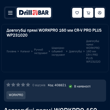
Довгогубці прямі WORKPRO 160 мм CR-V PRO PLUS
WP231020
Довгогубці
прямі
Шарнірно-
WORKPRO
Ручний
Головна
Каталог
губцевий
Довгогубці
160 мм
інструмент
інструмент
CR-V PRO
PLUS
WP231020
0 відгуків
Код: 408821
В наявності
WORKPRO