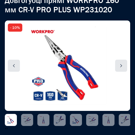
Довгогубці прямі WORKPRO 160
мм CR-V PRO PLUS WP231020
- 10%
‹
›