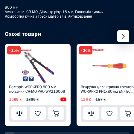
900 мм
Лезо зі сталі CR-MO, Діаметр різу: 16 мм, Економія зусиль
Комфортна ручка з трьох матеріалів, Антиковзання
Схожі товари
- 15%
- 20%
Болторіз WORKPRO 600 мм
Викрутка діелектрична хрестов
складний CR-MO PRO WP216009
WORKPRO PH1x80мм EN/IEC
60900 10000V PRO PLUS
1589 ₴
1869 ₴
Відеоогляд
126 ₴
157 ₴
WP341020