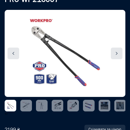
‹
›
2199 ₴
Слідкувати за ціною