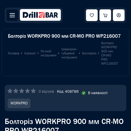
Болторіз WORKPRO 900 мм CR-MO PRO WP216007
Болторіз
WORKPRO
Шарнірно-
Ручний
900 мм
Головна
Каталог
губцевий
Болторізи
інструмент
CR-MO
інструмент
PRO
WP216007
0 відгуків
Код: 408786
В наявності
WORKPRO
Болторіз WORKPRO 900 мм CR-MO
PRO WP216007