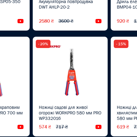
LSP05-350
Акумуляторна повітродувка
Дриль ел
DWT AHLP-20-2
BMP04-10
2580 ₴
3600 ₴
920 ₴
1
Відеоогляд
Відеоогляд
- 20%
- 15%
з храповим
Ножиці садові для живої
Ножиці дл
PRO 700 мм
огорожі WORKPRO 580 мм PRO
хвилясти
WP332016
580 мм 
574 ₴
717 ₴
619 ₴
7
Відеоогляд
Відеоогляд