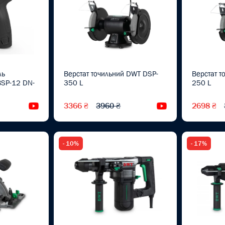
ль
Верстат точильний DWT DSP-
Верстат т
BSP-12 DN-
350 L
250 L
3366 ₴
3960 ₴
2698 ₴
Відеоогляд
Відеоогляд
- 10%
- 17%