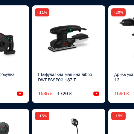
- 11%
- 20%
родувка
Шліфувальна машина вібро
Дриль уд
DWT ESSP02-187 T
13
1535 ₴
1720 ₴
1690 ₴
Відеоогляд
Відеоогляд
- 15%
- 15%