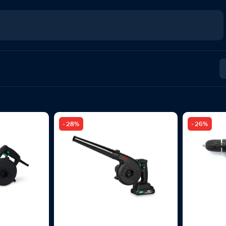
- 28%
- 26%