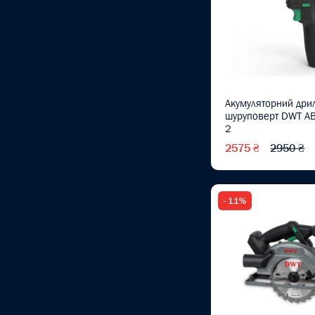
Викрутки універсальні
(1)
Викрутки хрестові PH
(13)
Викрутки шліцьові SL
Акумуляторний дри
(16)
шуруповерт DWT A
2
Вимірювальний
інструмент
2575 ₴
2950 ₴
Витратні матеріали та
приладдя
- 11%
Воротки
(1)
Газонокосарки
Гайковерти акумуляторні
(1)
Гайкокверти
(1)