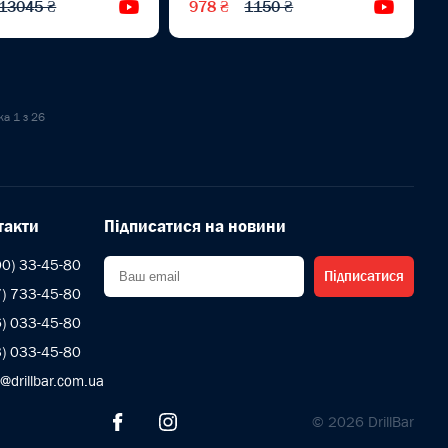
13045 ₴
978 ₴
1150 ₴
Відеоогляд
Відеоог
ка 1 з 26
такти
Підписатися на новини
00) 33-45-80
Підписатися
7) 733-45-80
6) 033-45-80
3) 033-45-80
s@drillbar.com.ua
© 2026 DrillBar