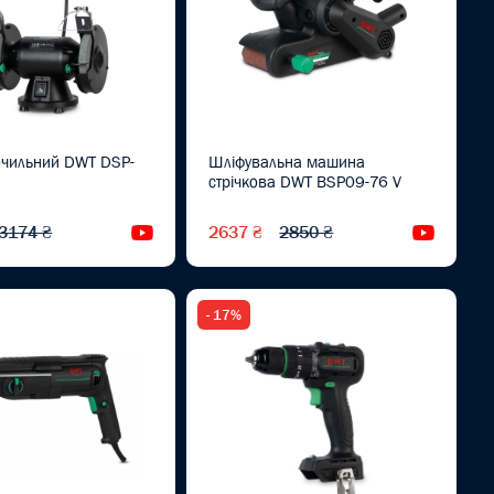
очильний DWT DSP-
Шліфувальна машина
стрічкова DWT BSP09-76 V
3174 ₴
2637 ₴
2850 ₴
Відеоогляд
Відеоог
- 17%