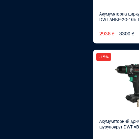
Гвинтоверти
(1)
Акумуляторна цирк
Гвинтоверти
DWT AHKP-20-165
акумуляторні
(1)
2936 ₴
3300 ₴
Граблі
Детектори напруги та
фазометри
- 15%
Диски
Довгогубці
(4)
Дрилі
(1)
Дрилі акумуляторні
(7)
Дрилі-шуруповерти
Акумуляторний дри
Електроінструмент
шурупокрут DWT A
Електролобзики
(1)