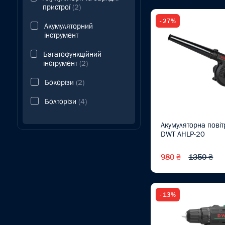
пристрої
(2)
- 27%
Акумуляторний
інструмент
Багатофункційний
інструмент
(2)
Бокорізи
(2)
Болторізи
(4)
Бури
Акумуляторна повіт
DWT AHLP-20
Викрутки
(3)
980 ₴
1350 ₴
Викрутки TORX
(1)
Викрутки для точних
робіт
(1)
- 13%
Викрутки з храповим
механізмом
(1)