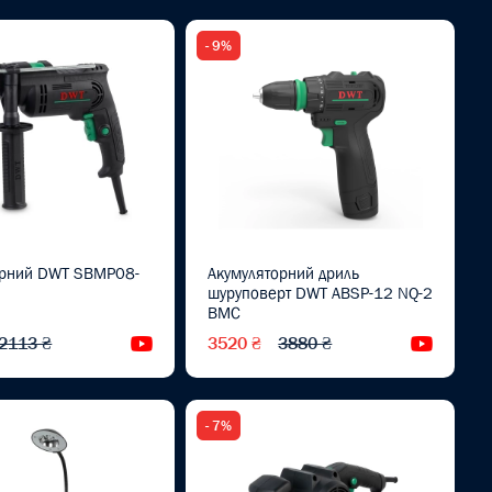
- 9%
арний DWT SBMP08-
Акумуляторний дриль
шуруповерт DWT ABSP-12 NQ-2
BMC
2113 ₴
3520 ₴
3880 ₴
Відеоогляд
Відеоог
- 7%