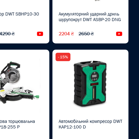
ор DWT SBHP10-30
Акумуляторний ударний дриль
шурупокрут DWT ASBP-20 DNG
4290 ₴
2204 ₴
2650 ₴
Відеоогляд
Відеоог
- 15%
кова торцювальна
Автомобільний компресор DWT
18-255 P
KAP12-100 D