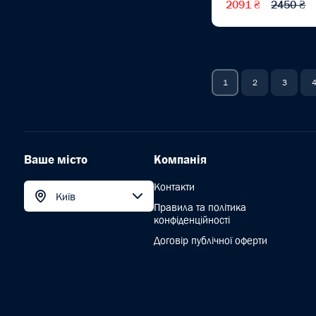
2091 ₴
2450 ₴
Електролобзики
акумуляторні
(2)
Електронні рулетки
(1)
1
2
3
Електропили
(3)
Електропили ланцюгові
(3)
Електрорубанки
Ваше місто
Компанія
Електрорубанки
Контакти
акумуляторні
(1)
Київ
Правила та політика
Ємності
конфіденційності
Договір публічної оферти
Заклепники
Засоби індивідуального
захисту
Зварювальне