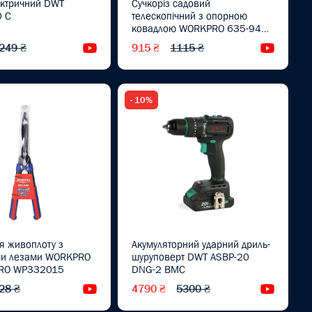
ектричний DWT
Сучкоріз садовий
 C
телескопічний з опорною
ковадлою WORKPRO 635-940
мм PRO WP332022
249 ₴
915 ₴
1115 ₴
Відеоогляд
Відеоог
- 10%
я живоплоту з
Акумуляторний ударний дриль-
ми лезами WORKPRO
шуруповерт DWT ASBP-20
PRO WP332015
DNG-2 BMC
28 ₴
4790 ₴
5300 ₴
Відеоогляд
Відеоог