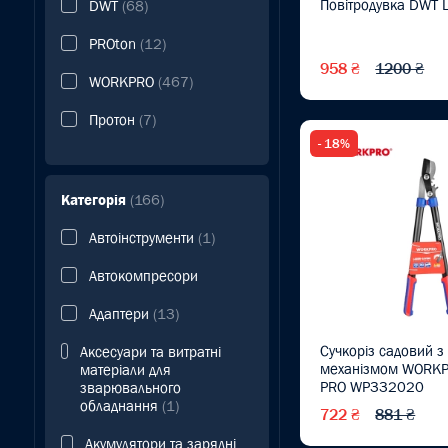
Повітродувка DWT 
DWT
(68)
PROton
(12)
958 ₴
1200 ₴
WORKPRO
(467)
Протон
(7)
- 18%
Категорія
(166)
Автоінструменти
(1)
Автокомпресори
Адаптери
(13)
Сучкоріз садовий 
Аксесуари та витратні
механізмом WORK
матеріали для
PRO WP332020
зварювального
обладнання
(1)
722 ₴
881 ₴
Акумулятори та зарядні