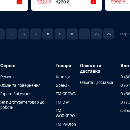
3621 ₴
4260 ₴
9996 ₴
Відеоогляд
Відеоогляд
4
5
6
7
8
9
10
...
25
26
Сторін
Сервіс
Товари
Оплата та
Кон
доставка
Ремонт
Каталог
0 (8
Оплата і доставка
Обмін та повернення
Бренди
0 (6
Гарантійні умови
ТМ CROWN
0 (6
Як підготувати товар до
TM DWT
0 (7
роботи
ТМ
sale
WORKPRO
TM PROton