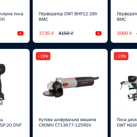
улярна пила
Перфоратор DWT BHP12-28V
Перфорат
 DN
BMC
BMC
3735 ₴
4150 ₴
3560 ₴
Відеоогляд
Відеоогляд
- 15%
- 23%
ль
Кутова шліфувальна машина
Пила дис
BSP-20 DNF
CROWN CT13677-125RSV
DWT KGSP