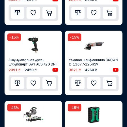
- 15%
- 15%
Аккумуляторная дрель
Угловая шлифмашина CROWN
шуруповерт DWT ABSP-20 DNF
CT13677-125RSV
2091 ₴
2450 ₴
Видеообзор
3621 ₴
4260 ₴
Вид
- 23%
- 15%