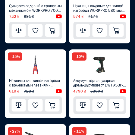
Сучкорез садовый с храповым
Ножницы садовые для живой
механизмом WORKPRO 700
изгороди WORKPRO 580 мм
мм PRO WP332020
PRO WP332016
722 ₴
881 ₴
Видеообзор
574 ₴
717 ₴
Вид
- 15%
- 10%
Ножницы для живой изгороди
Аккумуляторная ударная
с волнистыми лезвиями
дрель-шуруповерт DWT ASBP-
WORKPRO 580 мм PRO
20 DNG-2 BMC
619 ₴
728 ₴
Видеообзор
4790 ₴
5300 ₴
Вид
WP332015
- 27%
- 11%