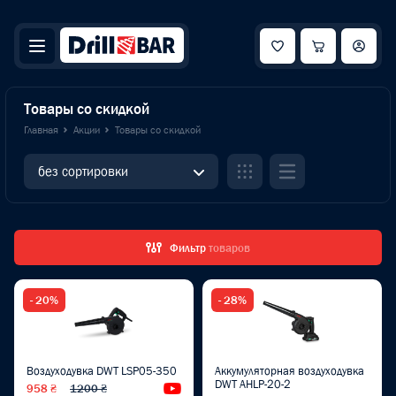
Товары со скидкой
Главная
Акции
Товары со скидкой
без сортировки
Фильтр
товаров
- 20%
- 28%
Воздуходувка DWT LSP05-350
Аккумуляторная воздуходувка
DWT AHLP-20-2
958 ₴
1200 ₴
Видеообзор