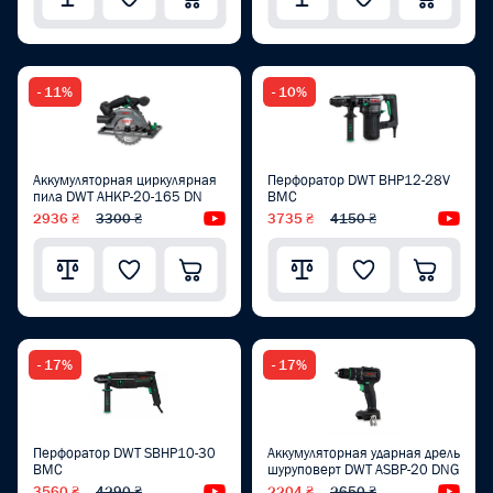
- 11%
- 10%
Аккумуляторная циркулярная
Перфоратор DWT BHP12-28V
пила DWT AHKP-20-165 DN
BMC
2936 ₴
3300 ₴
Видеообзор
3735 ₴
4150 ₴
Вид
- 17%
- 17%
Перфоратор DWT SBHP10-30
Аккумуляторная ударная дрель
BMC
шуруповерт DWT ASBP-20 DNG
3560 ₴
4290 ₴
Видеообзор
2204 ₴
2650 ₴
Вид