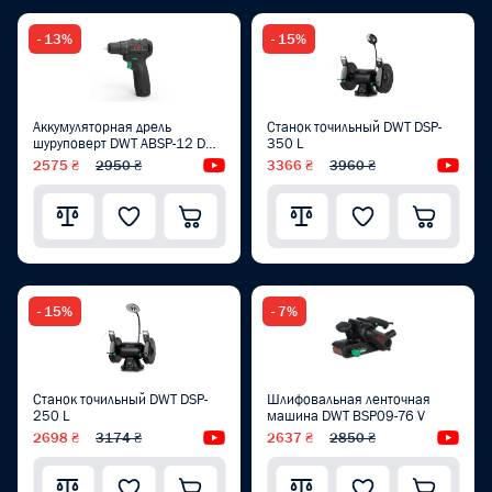
- 13%
- 15%
Аккумуляторная дрель
Станок точильный DWT DSP-
шуруповерт DWT ABSP-12 DN-
350 L
2
2575 ₴
2950 ₴
Видеообзор
3366 ₴
3960 ₴
Вид
- 15%
- 7%
Станок точильный DWT DSP-
Шлифовальная ленточная
250 L
машина DWT BSP09-76 V
2698 ₴
3174 ₴
Видеообзор
2637 ₴
2850 ₴
Вид