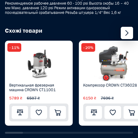
Рекомендуемое рабочее давление 60 - 100 psi Высота скобы 16 – 40
мм Макс. давление 120 psi Режим активации одноразовый
последовательный срабатывание Резьба штуцера 1/4" Вес 1,6 кг
Схожі товари
- 11%
- 20%
Вертикальная фрезерная
Компрессор CROWN CT36028
машина CROWN CT11001
5789 ₴
6507 ₴
6150 ₴
7696 ₴