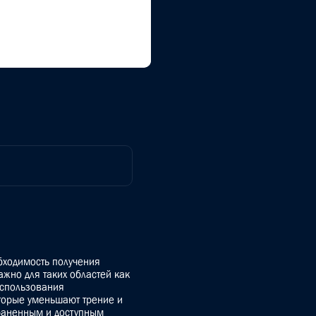
бходимость получения
ажно для таких областей как
использования
торые уменьшают трение и
раненным и доступным