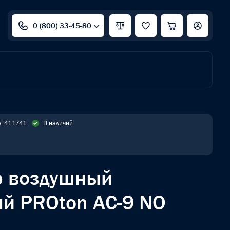
0 (800) 33-45-80
д: 411741
В наличий
р воздушный
й PROton AC-9 NO