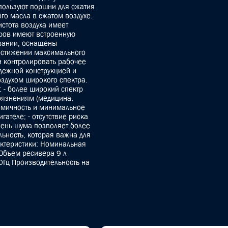
ользуют поршни для сжатия
ого масла в сжатом воздухе.
истота воздуха имеет
ров имеют встроенную
овании, оснащены
остижении максимального
 контролировать рабочее
дежной конструкцией и
здухом широкого спектра.
 - более широкий спектр
рязнениям (медицина,
номичность и минимальное
ателе; - отсутствие риска
вень шума позволяет более
льность, которая важна для
актеристики: Номинальная
 Объем ресивера 9 л
Гц Производительность на