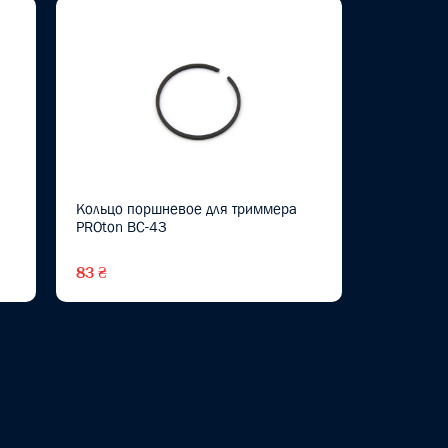
Кольцо поршневое для триммера
PROton BC-43
83 ₴