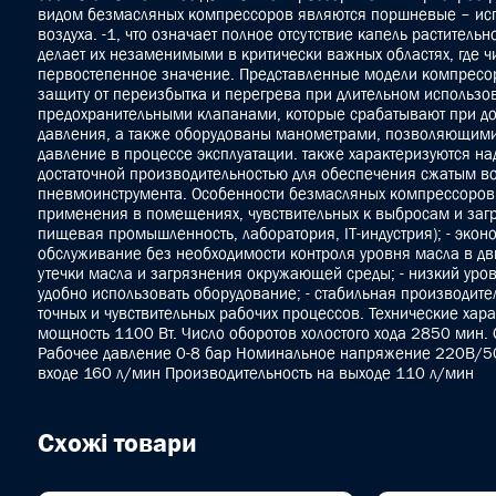
видом безмасляных компрессоров являются поршневые – исп
воздуха. -1, что означает полное отсутствие капель растительн
делает их незаменимыми в критически важных областях, где ч
первостепенное значение. Представленные модели компресо
защиту от переизбытка и перегрева при длительном использ
предохранительными клапанами, которые срабатывают при д
давления, а также оборудованы манометрами, позволяющими
давление в процессе эксплуатации. также характеризуются на
достаточной производительностью для обеспечения сжатым во
пневмоинструмента. Особенности безмасляных компрессоров:
применения в помещениях, чувствительных к выбросам и заг
пищевая промышленность, лаборатория, IT-индустрия); - эко
обслуживание без необходимости контроля уровня масла в двиг
утечки масла и загрязнения окружающей среды; - низкий уро
удобно использовать оборудование; - стабильная производите
точных и чувствительных рабочих процессов. Технические хар
мощность 1100 Вт. Число оборотов холостого хода 2850 мин.
Рабочее давление 0-8 бар Номинальное напряжение 220В/50
входе 160 л/мин Производительность на выходе 110 л/мин
Схожі товари