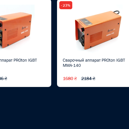
- 23%
ппарат PROton IGBT
Сварочный аппарат PROton IGBT
MMA-140
86 ₴
1680 ₴
2184 ₴