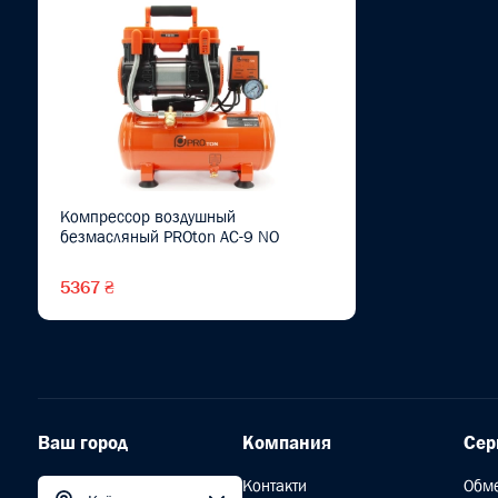
Компрессор воздушный
безмасляный PROton AC-9 NO
5367 ₴
Ваш город
Компания
Сер
Контакти
Обм