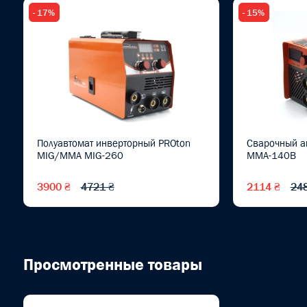
- 17%
- 15%
Полуавтомат инверторный PROton
Сварочный а
MIG/MMA MIG-260
MMA-140B
3900 ₴
4721 ₴
2114 ₴
24
Просмотренные товары