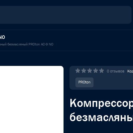
NO
ный безмасляный PROton AC-9 NO
0 отзывов
Ко
PROton
Компрессо
безмасляны