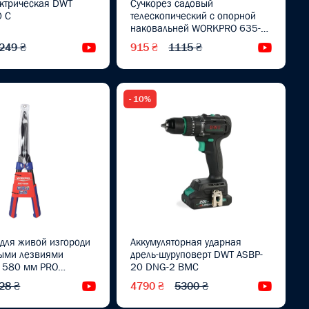
ектрическая DWT
Сучкорез садовый
 C
телескопический с опорной
наковальней WORKPRO 635-
940 мм PRO WP332022
249 ₴
915 ₴
1115 ₴
Видеообзор
Видеоо
- 10%
для живой изгороди
Аккумуляторная ударная
тыми лезвиями
дрель-шуруповерт DWT ASBP-
 580 мм PRO
20 DNG-2 BMC
5
28 ₴
4790 ₴
5300 ₴
Видеообзор
Видеоо