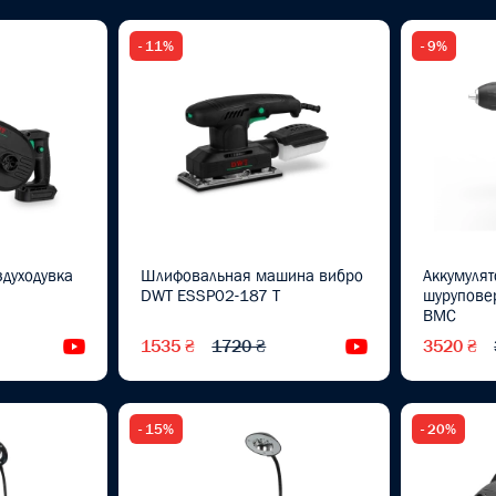
- 11%
- 9%
здуходувка
Шлифовальная машина вибро
Аккумулят
DWT ESSP02-187 T
шурупове
BMC
1535 ₴
1720 ₴
3520 ₴
Видеообзор
Видеообзор
- 15%
- 20%