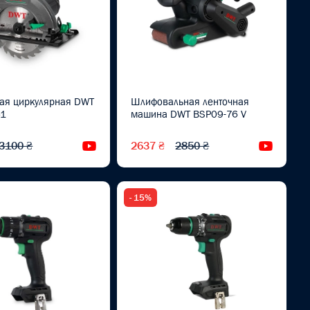
ная циркулярная DWT
Шлифовальная ленточная
61
машина DWT BSP09-76 V
3100 ₴
2637 ₴
2850 ₴
Видеообзор
Видеоо
- 15%