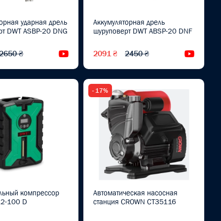
орная ударная дрель
Аккумуляторная дрель
рт DWT ASBP-20 DNG
шуруповерт DWT ABSP-20 DNF
2650 ₴
2091 ₴
2450 ₴
Видеообзор
Видеоо
- 17%
льный компрессор
Автоматическая насосная
2-100 D
станция CROWN CT35116