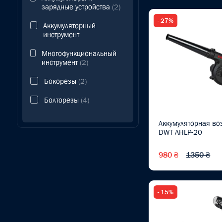
зарядные устройства
(2)
- 27%
Аккумуляторный
инструмент
Многофункциональный
инструмент
(2)
Бокорезы
(2)
Болторезы
(4)
Буры
Аккумуляторная во
DWT AHLP-20
Отвертки
(3)
980 ₴
1350 ₴
Отвертки звездочки
(TORX)
(1)
Отвертки для точных
- 15%
работ
(1)
Отвертки с храповым
механизмом
(1)