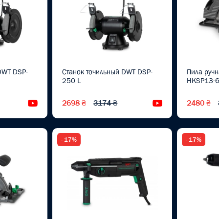
DWT DSP-
Станок точильный DWT DSP-
Пила руч
250 L
HKSP13-
2698 ₴
3174 ₴
2480 ₴
Видеообзор
Видеообзор
- 17%
- 17%