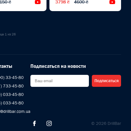
150 ₴
3798 ₴
4600 ₴
Видеообзор
Видеоо
ца 1 из 26
такты
Подписаться на новости
00) 33-45-80
Подписаться
7) 733-45-80
6) 033-45-80
3) 033-45-80
@drillbar.com.ua
© 2026 DrillBar