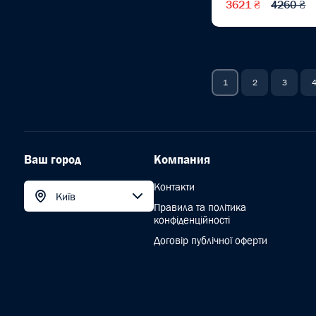
3621 ₴
4260 ₴
Электролобзики
(1)
Электролобзики
аккумуляторные
(2)
Электронная рулетка
(1)
1
2
3
Электропилы
(3)
Электропилы цепные
(3)
Ваш город
Компания
Электрорубанки
Контакти
Електрорубанки
Київ
акумуляторні
(1)
Правила та політика
конфіденційності
Емкости
Договір публічної оферти
Заклепочники
Средства
индивидуальной защиты