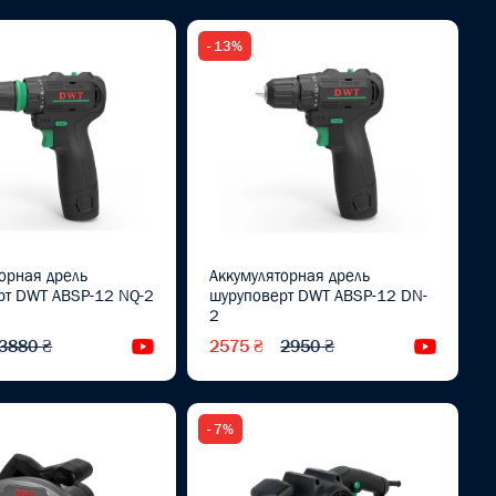
- 13%
орная дрель
Аккумуляторная дрель
рт DWT ABSP-12 NQ-2
шуруповерт DWT ABSP-12 DN-
2
3880 ₴
2575 ₴
2950 ₴
Видеообзор
Видеоо
- 7%