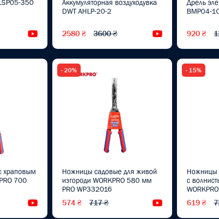
 LSP05-350
Аккумуляторная воздуходувка
Дрель эл
DWT AHLP-20-2
BMP04-10
2580 ₴
3600 ₴
920 ₴
1
Видеообзор
Видеообзор
- 20%
- 15%
с храповым
Ножницы садовые для живой
Ножницы 
PRO 700
изгороди WORKPRO 580 мм
с волнис
0
PRO WP332016
WORKPRO
WP33201
574 ₴
717 ₴
619 ₴
7
Видеообзор
Видеообзор