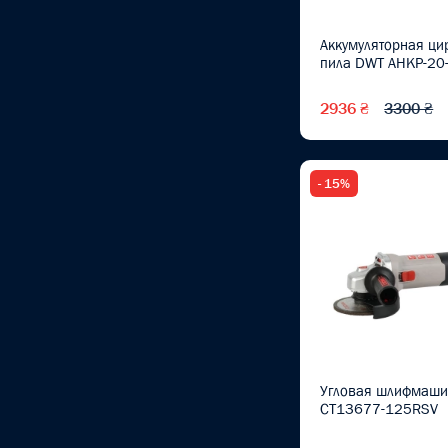
Винтоверты
(1)
Аккумуляторная ци
пила DWT AHKP-20
Винтоверты
аккумуляторные
(1)
2936 ₴
3300 ₴
Грабли
Детектори напруги та
- 15%
фазометри
Диски
Долгогубцы
(4)
Дрели
(1)
Дрели аккумуляторные
(7)
Угловая шлифмаш
Дрели-шуруповерты
CT13677-125RSV
Электроинструмент