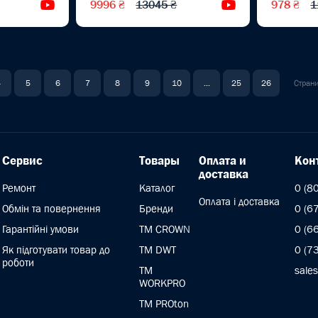
9996 ₴
13045 ₴
978 ₴
1
Видеообзор
Видеообзор
4
5
6
7
8
9
10
...
25
26
Страни
Сервис
Товары
Оплата и
Кон
доставка
Ремонт
Каталог
0 (8
Оплата і доставка
Обмін та повернення
Бренди
0 (6
Гарантійні умови
ТМ CROWN
0 (6
Як підготувати товар до
TM DWT
0 (7
роботи
ТМ
sales
WORKPRO
TM PROton