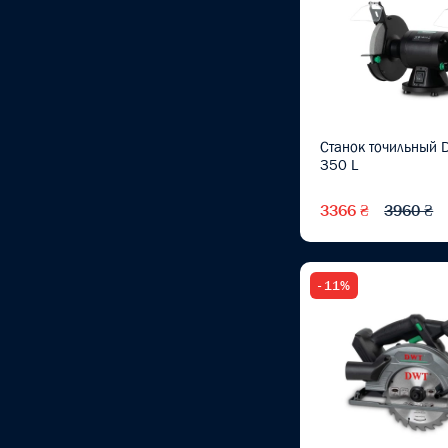
Отвертки универсальные
(1)
Отвертки крестовые PH
(13)
Станок точильный 
Отвертки шлицевые SL
350 L
(16)
Измерительный
3366 ₴
3960 ₴
инструмент
Расходные материалы и
принадлежности
- 11%
Воротки
(1)
Газонокосилки
Гайковерты
аккумуляторные
(1)
Гайковерты
(1)