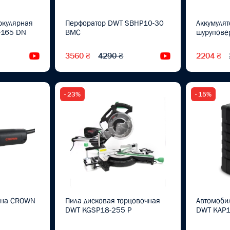
ркулярная
Перфоратор DWT SBHP10-30
Аккумулят
-165 DN
BMC
шурупове
3560 ₴
4290 ₴
2204 ₴
Видеообзор
Видеообзор
- 23%
- 15%
ина CROWN
Пила дисковая торцовочная
Автомоби
DWT KGSP18-255 P
DWT KAP1