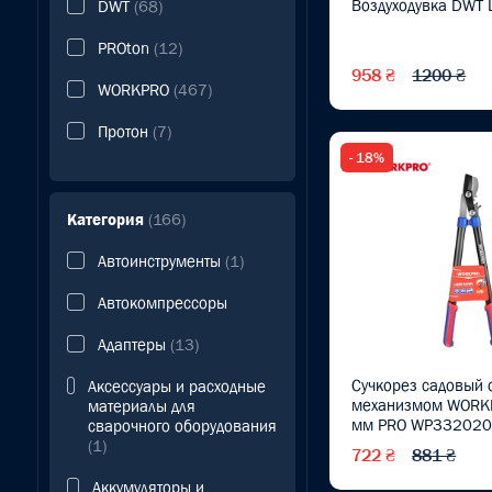
Воздуходувка DWT
DWT
(68)
PROton
(12)
958 ₴
1200 ₴
WORKPRO
(467)
Протон
(7)
- 18%
Категория
(166)
Автоинструменты
(1)
Автокомпрессоры
Адаптеры
(13)
Сучкорез садовый 
Аксессуары и расходные
механизмом WORK
материалы для
мм PRO WP33202
сварочного оборудования
(1)
722 ₴
881 ₴
Аккумуляторы и