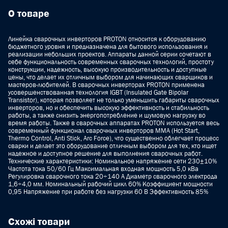
О товаре
Линейка сварочных инверторов PROTON относится к оборудованию
бюджетного уровня и предназначена для бытового использования и
реализации небольших проектов. Аппараты данной серии сочетают в
себе функциональность современных сварочных технологий, простоту
конструкции, надежность, высокую производительность и доступные
цены, что делает их отличным выбором для начинающих сварщиков и
мастеров-любителей. В сварочных инверторах PROTON применена
усовершенствованная технология IGBT (Insulated Gate Bipolar
Transistor), которая позволяет не только уменьшить габариты сварочных
инверторов, но и обеспечить высокую эффективность и стабильность
работы, а также снизить энергопотребление и шумовую нагрузку во
время работы. Также в сварочных аппаратах PROTON используется весь
современный функционал сварочных инверторов ММА (Hot Start,
Thermo Control, Anti Stick, Arc Force), что существенно облегчает процесс
сварки и делает это оборудование отличным выбором для тех, кто ищет
надежное и доступное решение для выполнения сварочных работ.
Технические характеристики: Номинальное напряжение сети 230±10%
Частота тока 50/60 Гц Максимальная входная мощность 5,0 кВа
Регулировка сварочного тока 20÷140 А Диаметр сварочного электрода
1,6÷4,0 мм. Номинальный рабочий цикл 60% Коэффициент мощности
0,95 Напряжение при работе без нагрузки 60 В Эффективность 85%
Схожі товари