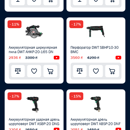
- 11%
- 17%
Аккумуляторная циркулярная
Перфоратор DWT SBHP10-30
пила DWT AHKP-20-165 DN
BMC
2936 ₴
3300 ₴
Видеообзор
3560 ₴
4290 ₴
Вид
- 17%
- 15%
Аккумуляторная ударная дрель
Аккумуляторная дрель
шуруповерт DWT ASBP-20 DNG
шуруповерт DWT ABSP-20 DNF
2204 ₴
2650 ₴
Видеообзор
2091 ₴
2450 ₴
Вид