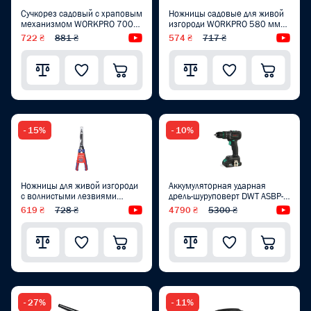
Сучкорез садовый с храповым
Ножницы садовые для живой
механизмом WORKPRO 700
изгороди WORKPRO 580 мм
мм PRO WP332020
PRO WP332016
722 ₴
881 ₴
Видеообзор
574 ₴
717 ₴
Вид
- 15%
- 10%
Ножницы для живой изгороди
Аккумуляторная ударная
с волнистыми лезвиями
дрель-шуруповерт DWT ASBP-
WORKPRO 580 мм PRO
20 DNG-2 BMC
619 ₴
728 ₴
Видеообзор
4790 ₴
5300 ₴
Вид
WP332015
- 27%
- 11%