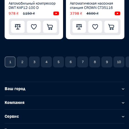
Автомобильный компрессор
Автоматическая насосная
DWT KAP12-100 D
станция CROWN CT35116
978 ₴
1150 ₴
Видеообзор
3798 ₴
4600 ₴
Вид
1
2
3
4
5
6
7
8
9
10
Ваш город
Компания
Сервис