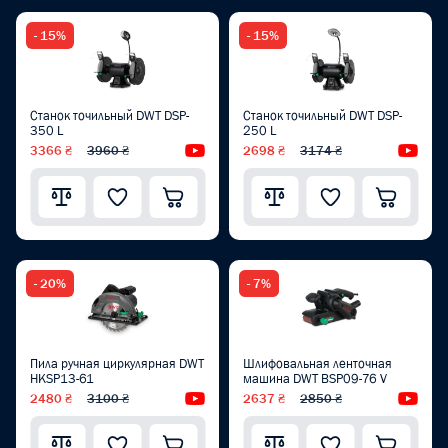
- 15%
- 15%
Станок точильный DWT DSP-
Станок точильный DWT DSP-
350 L
250 L
3366 ₴
3960 ₴
Видеообзор
2698 ₴
3174 ₴
Вид
- 20%
- 7%
Пила ручная циркулярная DWT
Шлифовальная ленточная
HKSP13-61
машина DWT BSP09-76 V
2480 ₴
3100 ₴
Видеообзор
2637 ₴
2850 ₴
Вид