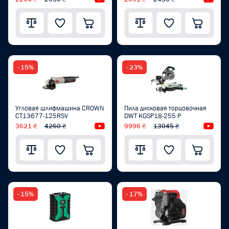
- 15%
- 23%
Угловая шлифмашина CROWN
Пила дисковая торцовочная
CT13677-125RSV
DWT KGSP18-255 P
3621 ₴
4260 ₴
Видеообзор
9996 ₴
13045 ₴
Вид
- 15%
- 17%