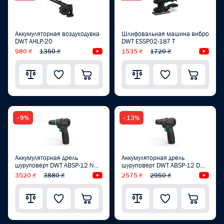
Аккумуляторная воздуходувка
Шлифовальная машина вибро
DWT AHLP-20
DWT ESSP02-187 T
980 ₴
1350 ₴
Видеообзор
1535 ₴
1720 ₴
Вид
- 9%
- 13%
Аккумуляторная дрель
Аккумуляторная дрель
шуруповерт DWT ABSP-12 NQ-
шуруповерт DWT ABSP-12 DN-
2 BMC
2
3520 ₴
3880 ₴
Видеообзор
2575 ₴
2950 ₴
Вид