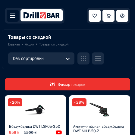
Товары со скидкой
Главная
Акции
Товары со скидкой
без сортировки
Фильтр
товаров
- 20%
- 28%
Воздуходувка DWT LSP05-350
Аккумуляторная воздуходувка
DWT AHLP-20-2
958 ₴
1200 ₴
Видеообзор