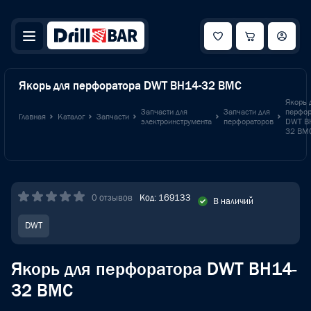
Якорь для перфоратора DWT ВН14-32 BMC
Якорь 
Запчасти для
Запчасти для
перфор
Главная
Каталог
Запчасти
электроинструмента
перфораторов
DWT В
32 BM
0 отзывов
Код: 169133
В наличий
DWT
Якорь для перфоратора DWT ВН14-
32 BMC