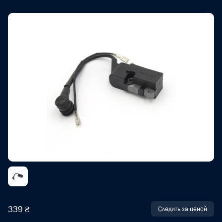
339 ₴
Следить за ценой