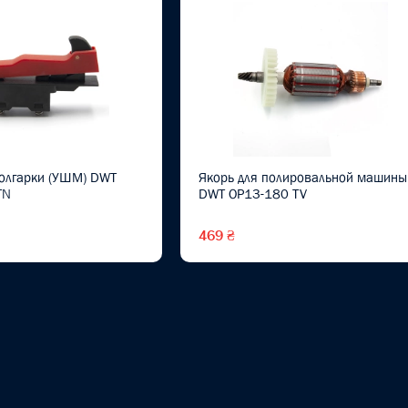
болгарки (УШМ) DWT
Якорь для полировальной машины
TN
DWT OP13-180 TV
469 ₴