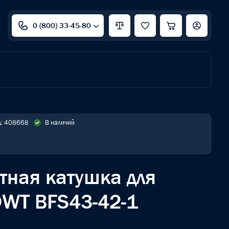
0 (800) 33-45-80
д: 408668
В наличий
тная катушка для
WT BFS43-42-1