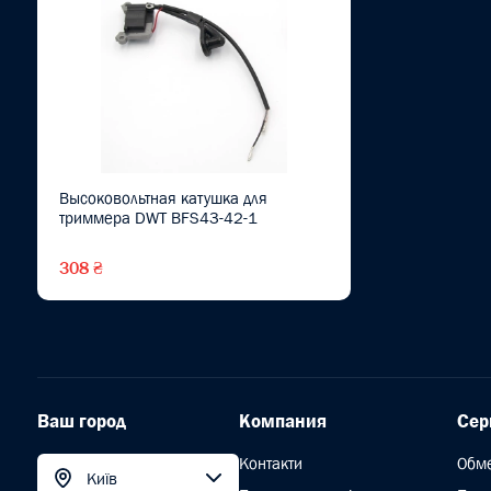
Высоковольтная катушка для
триммера DWT BFS43-42-1
308 ₴
Ваш город
Компания
Сер
Контакти
Обм
Київ