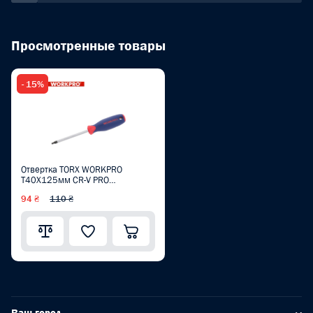
Просмотренные товары
- 15%
Отвертка TORX WORKPRO
T40X125мм CR-V PRO
WP221045
94 ₴
110 ₴