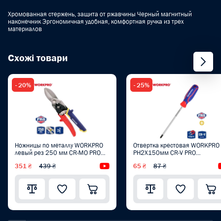
Хромованная стержень, защита от ржавчины Черный магнитный
наконечник Эргономичная удобная, комфортная ручка из трех
материалов
Схожі товари
- 20%
- 25%
Ножницы по металлу WORKPRO
Отвертка крестовая WORKPRO
левый рез 250 мм CR-MO PRO
PH2X150мм CR-V PRO
PLUS WP214020
WP221030
351 ₴
439 ₴
Видеообзор
65 ₴
87 ₴