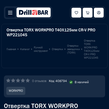
Отвертка TORX WORKPRO T40X125мм CR-V PRO
WP221045
Отвертка
TORX
Отвертки
Ручной
WORKPRO
Главная
Каталог
Отвертки
звездочки
инструмент
T40X125мм
(TORX)
CR-V PRO
WP221045
0 отзывов
Код: 408794
В наличий
WORKPRO
Отвертка TORX WORKPRO