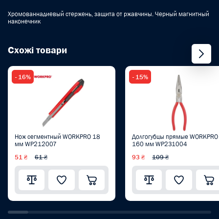
Хромованнадиевый стержень, защита от ржавчины. Черный магнитный
наконечник
Схожі товари
- 16%
- 15%
Нож сегментный WORKPRO 18
Долгогубцы прямые WORKPRO
мм WP212007
160 мм WP231004
51 ₴
61 ₴
93 ₴
109 ₴