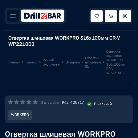
Отвертка шлицевая WORKPRO SL6x100мм CR-V
WP221003
Отвертка
шлицевая
Отвертки
Ручной
WORKPRO
Главная
Каталог
Отвертки
шлицевые
инструмент
SL6x100мм
SL
CR-V
WP221003
0 отзывов
Код: 409717
В наличий
WORKPRO
Отвертка шлицевая WORKPRO