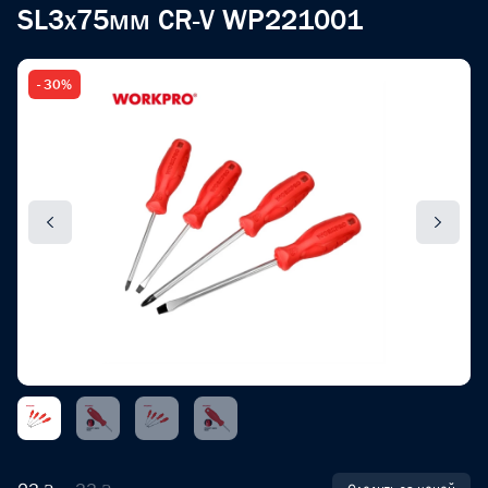
SL3x75мм CR-V WP221001
- 30%