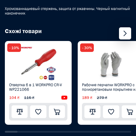
Хромованнадиевый стержень, защита от ржавчины. Черный магнитный
наконечник
Схожі товари
- 10%
- 30%
Отвертка 6 в 1 WORKPRO CR-V
Рабочие перчатки WORKPRO с
WP221066
полиоретановым покрытием и
защитой от порезов XL PRO
104 ₴
116 ₴
Видеообзор
189 ₴
270 ₴
WP371013