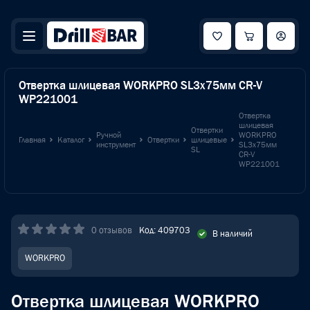
Отвертка шлицевая WORKPRO SL3x75мм CR-V
WP221001
Отвертка
шлицевая
Отвертки
Ручной
WORKPRO
Главная
Каталог
Отвертки
шлицевые
инструмент
SL3x75мм
SL
CR-V
WP221001
0 отзывов
Код: 409703
В наличий
WORKPRO
Отвертка шлицевая WORKPRO