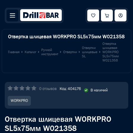
Отвертка шлицевая WORKPRO SL5x75мм W021358
Отвертка
Отвертки
шлицевая
Ручной
Главная
Каталог
Отвертки
шлицевые
WORKPRO
инструмент
SL
SL5x75мм
W021358
0 отзывов
Код: 404176
В наличий
WORKPRO
Отвертка шлицевая WORKPRO
SL5x75мм W021358