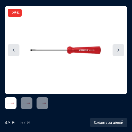
- 25%
43 ₴
57 ₴
Следить за ценой