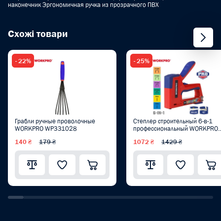
наконечник Эргономичная ручка из прозрачного ПВХ
Схожі товари
- 22%
- 25%
Грабли ручные проволочные
Степлер строительный 6-в-1
WORKPRO WP331028
профессиональный WORKPRO
PRO PLUS WP223002
140 ₴
179 ₴
1072 ₴
1429 ₴