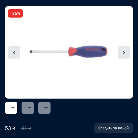
- 35%
53 ₴
81 ₴
Следить за ценой