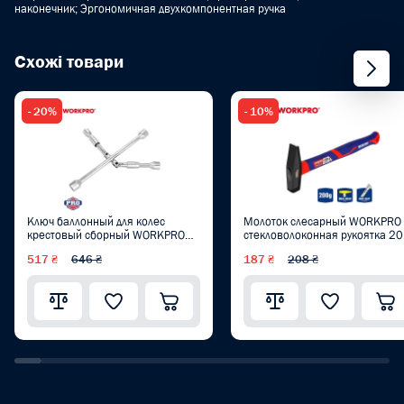
наконечник; Эргономичная двухкомпонентная ручка
Схожі товари
- 20%
- 10%
Ключ баллонный для колес
Молоток слесарный WORKPRO
крестовый сборный WORKPRO
стекловолоконная рукоятка 2
350 мм (17/19/21/23 мм) PRO
г PRO WP241021
517 ₴
646 ₴
187 ₴
208 ₴
WP314003