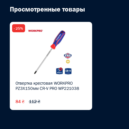
Просмотренные товары
- 25%
Отвертка крестовая WORKPRO
PZ3X150мм CR-V PRO WP221038
84 ₴
112 ₴