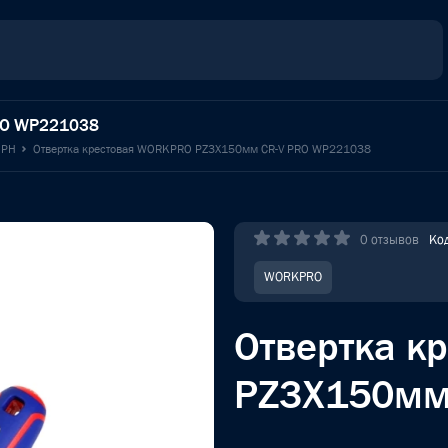
RO WP221038
 PH
Отвертка крестовая WORKPRO PZ3X150мм CR-V PRO WP221038
0 отзывов
Ко
WORKPRO
Отвертка к
PZ3X150мм