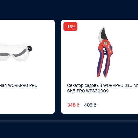
- 15%
тная WORKPRO PRO
Секатор садовый WORKPRO 215 м
SK5 PRO WP332009
348 ₴
409 ₴