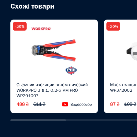
Схожі товари
- 20%
- 20%
Съемник изоляции автоматический
Маска защи
WORKPRO 3 в 1, 0,2-6 мм PRO
WP372002
WP291007
488 ₴
611 ₴
87 ₴
109 ₴
Видеообзор