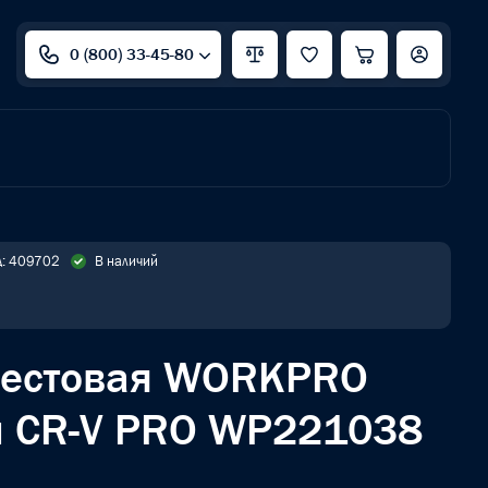
0 (800) 33-45-80
д: 409702
В наличий
рестовая WORKPRO
 CR-V PRO WP221038