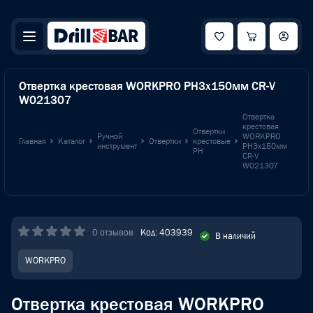
Отвертка крестовая WORKPRO PH3x150мм CR-V
W021307
Отвертка
крестовая
Отвертки
Ручной
WORKPRO
Главная
Каталог
Отвертки
крестовые
инструмент
PH3x150мм
PH
CR-V
W021307
0 отзывов
Код: 403939
В наличий
WORKPRO
Отвертка крестовая WORKPRO