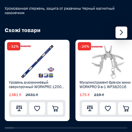
Хромованная стержень, защита от ржавчины Черный магнитный
наконечник
Схожі товари
- 32%
- 20%
Уровень алюминиевый
Мультинструмент-брелок мини
сверхпрочный WORKPRO 1200
WORKPRO 9-в-1 WP382016
мм PRO WP262017
1381 ₴
2031 ₴
175 ₴
219 ₴