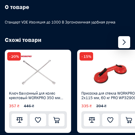
О товаре
Стандарт VDE Изоляция до 1000 В Эргономичная удобная ручка
Схожі товари
- 20%
- 15%
Ключ баллонный для колес
Присоска для стекла WORKPRO
крестовый WORKPRO 350 мм
2x115 мм, 60 кг PRO WP3290
(17/19/21/23 мм) PRO
357 ₴
446 ₴
335 ₴
394 ₴
WP314004