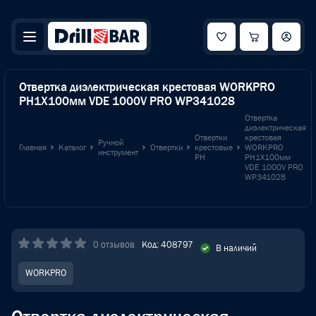
Отвертка диэлектрическая крестовая WORKPRO
PH1X100мм VDE 1000V PRO WP341028
Отвертка
диэлектрическая
Отвертки
крестовая
Ручной
Главная
Каталог
Отвертки
крестовые
WORKPRO
инструмент
PH
PH1X100мм
VDE 1000V PRO
WP341028
0 отзывов
Код: 408797
В наличий
WORKPRO