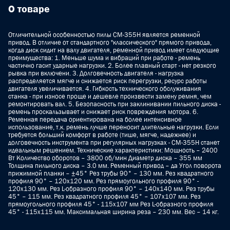
О товаре
Отличительной особенностью пилы СМ-355H является ременной
привод. В отличие от стандартного "классического" прямого привода,
когда диск сидит на валу двигателя, ременной привод имеет следующие
преимущества: 1. Меньше шума и вибраций при работе - ремень
частично гасит ударные нагрузки. 2. Более плавный старт - нет резкого
рывка при включени. 3. Долговечность двигателя - нагрузка
распределяется мягче и снижается риск перегрузки, ресурс работы
двигателя увеличивается. 4. Гибкость технического обслуживания
станка - при износе проще и дешевле произвести замену ремня, чем
ремонтировать вал. 5. Безопасность при заклинивании пильного диска -
ремень проскальзывает и снижает риск повреждения мотора. 6.
Ременная передача ориентирована на более интенсивное
использование, т.к. ремень лучше переносит длительные нагрузки. Если
требуется больший комфорт в работе (тише, мягче, надежнее) и
долговечность инструмента при регулярных нагрузках - СМ-355Н станет
идеальным решением. Технические характеристики: Мощность – 2400
Вт Количество оборотов – 3800 об/мин Диаметр диска – 355 мм
Толщина пильного диска – 3.0 мм. Ременный привод – да Угол поворота
прижимной планки – ±45° Рез трубы 90° – 130 мм. Рез квадратного
профиля 90° – 120х120 мм. Рез прямоугольного профиля 90° -
120х130 мм. Рез L-образного профиля 90° – 140х140 мм. Рез трубы
45° – 115 мм. Рез квадратного профиля 45° – 107х107 мм. Рез
прямоугольного профиля 45° - 115х107 мм Рез L-образного профиля
45° - 115х115 мм. Максимальная ширина реза – 230 мм. Вес – 14 кг.