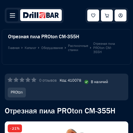
Отрезная пила PROton CM-355Н
Отрезная пила
Распилочные
Главная
Каталог
Оборудование
PROton CM-
станки
355Н
0 отзывов
Код: 410078
В наличий
PROton
Отрезная пила PROton CM-355Н
- 21%