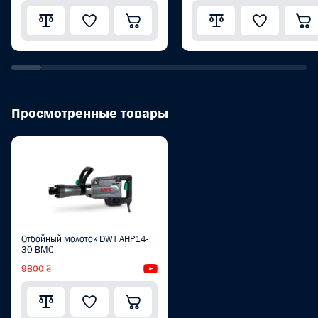
Просмотренные товары
Отбойный молоток DWT AHP14-
30 BMC
9800 ₴
Видеообзор