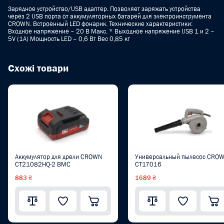
Зарядное устройство/USB адаптер. Позволяет заряжать устройства
через 2 USB порта от аккумуляторных батарей для электроинструмента
CROWN. Встроенный LED фонарик. Технические характеристики:
Входное напряжение – 20 В Макс. * Выходное напряжение USB 1 и 2 –
5V (1A) Мощность LED – 0,6 Вт Вес 0,85 кг
Схожі товари
Аккумулятор для дрели CROWN
Универсальный пылесос CRO
CT21082HQ-2 BMC
CT17016
883 ₴
1689 ₴