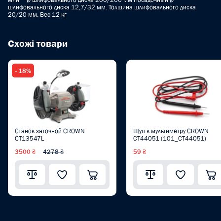
шлифовального диска 12,7/32 мм. Толщина шлифовального диска
20/20 мм. Вес 12 кг
Схожі товари
- 18%
Станок заточной CROWN
Щуп к мультиметру CROWN
CT13547L
CT44051 (101_CT44051)
3500 ₴
4278 ₴
59 ₴