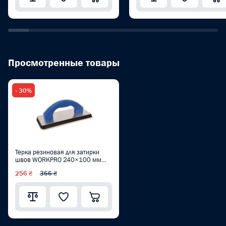
Просмотренные товары
- 30%
Терка резиновая для затирки
швов WORKPRO 240×100 мм
PRO WP323016
256 ₴
366 ₴