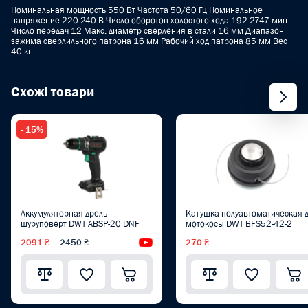
Номинальная мощность 550 Вт Частота 50/60 Гц Номинальное
напряжение 220-240 B Число оборотов холостого хода 192-2747 мин.
Число передач 12 Макс. диаметр сверления в стали 16 мм Диапазон
зажима сверлильного патрона 16 мм Рабочий ход патрона 85 мм Вес
40 кг
Схожі товари
- 15%
Аккумуляторная дрель
Катушка полуавтоматическая 
шуруповерт DWT ABSP-20 DNF
мотокосы DWT BFS52-42-2
2091 ₴
2450 ₴
Видеообзор
270 ₴