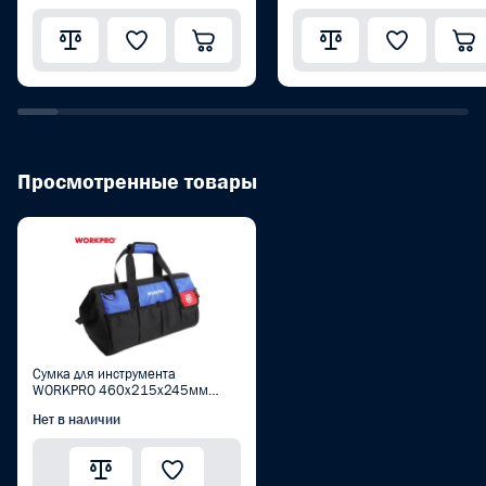
Просмотренные товары
Сумка для инструмента
WORKPRO 460x215x245мм
600D полиэстер, с регулируемым
Нет в наличии
плечевым ремнем PRO
WP281005