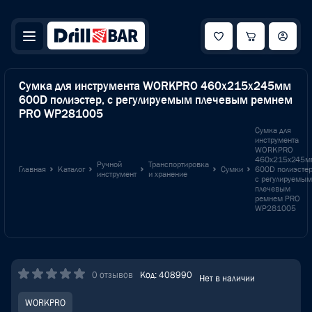
Сумка для инструмента WORKPRO 460x215x245мм
600D полиэстер, с регулируемым плечевым ремнем
PRO WP281005
Сумка для
инструмента
WORKPRO
460x215x245м
Ручной
Транспортировка
Главная
Каталог
Сумки
600D полиэстер
инструмент
и хранение
с регулируемым
плечевым
ремнем PRO
WP281005
0 отзывов
Код: 408990
Нет в наличии
WORKPRO