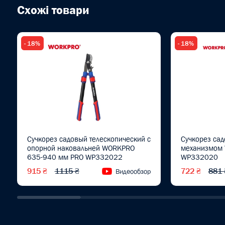
Схожі товари
- 18%
- 18%
Сучкорез садовый телескопический с
Сучкорез са
опорной наковальней WORKPRO
механизмом
635-940 мм PRO WP332022
WP332020
915 ₴
1115 ₴
722 ₴
881 
Видеообзор