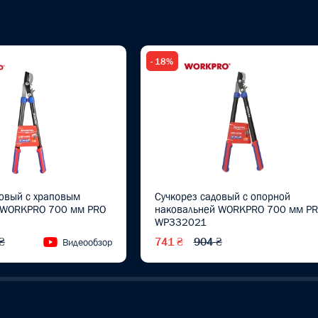
- 18%
довый с храповым
Сучкорез садовый с опорной
 WORKPRO 700 мм PRO
наковальней WORKPRO 700 мм P
WP332021
₴
741 ₴
904 ₴
Видеообзор