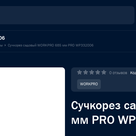
06
зы
Сучкорез садовый WORKPRO 685 мм PRO WP332006
0 отзывов
Ко
WORKPRO
Сучкорез 
мм PRO WP