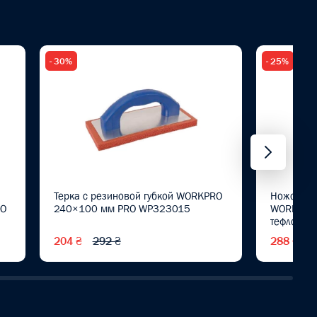
- 30%
- 25%
Терка с резиновой губкой WORKPRO
Ножовка д
RO
240×100 мм PRO WP323015
WORKPRO 
тефлоново
WP21501
204 ₴
292 ₴
288 ₴
3