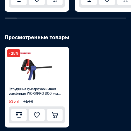
Просмотренные товары
- 25%
Струбцина быстрозажимная
усиленная WORKPRO 300 мм
PRO PLUS WP232040
535 ₴
714 ₴