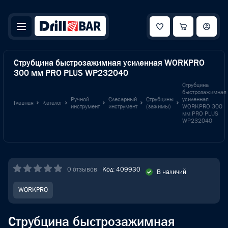
Струбцина быстрозажимная усиленная WORKPRO
300 мм PRO PLUS WP232040
Струбцина
быстрозажимная
Ручной
Слесарный
Струбцины
усиленная
Главная
Каталог
инструмент
инструмент
(зажимы)
WORKPRO 300
мм PRO PLUS
WP232040
0 отзывов
Код: 409930
В наличий
WORKPRO
Струбцина быстрозажимная