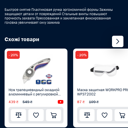
Быстрое снятие Пластиковая ручка эргономичной формы Зажимы
защищают детали от повреждений Стальные винты повышают
прочность захвата Прессованная и заклепанная фиксированная
головка увеличивает силу зажима
Схожі товари
- 20%
- 20%
Нож трапециевидный складной
Маска защитная WORKPRO PR
алюминиевый с регулировкой
WP372002
угла WORKPRO PRO PLUS
439 ₴
549 ₴
Видеообзор
87 ₴
109 ₴
WP211013