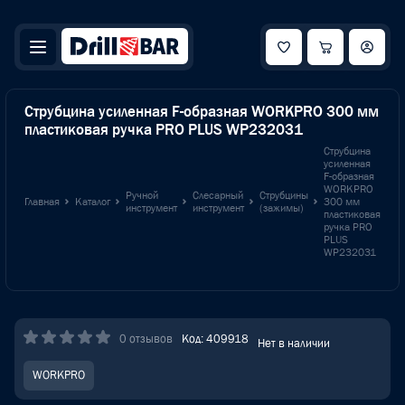
Струбцина усиленная F-образная WORKPRO 300 мм
пластиковая ручка PRO PLUS WP232031
Струбцина
усиленная
F-образная
WORKPRO
Ручной
Слесарный
Струбцины
Главная
Каталог
300 мм
инструмент
инструмент
(зажимы)
пластиковая
ручка PRO
PLUS
WP232031
0 отзывов
Код: 409918
Нет в наличии
WORKPRO