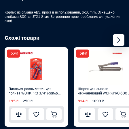
Корпус из сплава ABS, прост в использовании, 6-10mm. Оснащено
скобами 800 шт JT21 8 мм Встроенное приспособление для удаления
скоб
Схожі товари
- 22%
- 25%
Пистолет-распылитель для
Шприц для смазки
полива WORKPRO 3/4" (сопло
нержавеющий WORKPRO 600 
пластик, 10 режимов) PRO
PRO WP313002
195 ₴
250 ₴
824 ₴
1099 ₴
WP334012