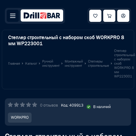
Степлер строительный с набором скоб WORKPRO 8
мм WP223001
Степлер
строительный
с набором
Ручной
Монтажный
Степлеры
Главная
Каталог
скоб
инструмент
инструмент
строительные
WORKPRO 8
мм
WP223001
0 отзывов
Код: 409913
В наличий
WORKPRO