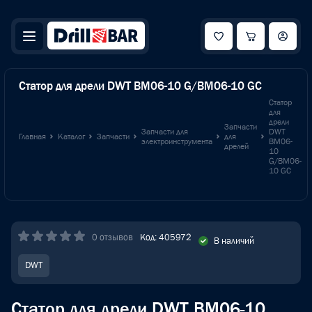
Статор для дрели DWT BM06-10 G/BM06-10 GC
Статор
для
дрели
Запчасти
Запчасти для
DWT
Главная
Каталог
Запчасти
для
электроинструмента
BM06-
дрелей
10
G/BM06-
10 GC
0 отзывов
Код: 405972
В наличий
DWT
Статор для дрели DWT BM06-10