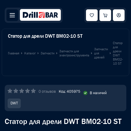
Статор для дрели DWT BM02-10 ST
Статор
для
Запчасти
Запчасти для
дрели
Главная
Каталог
Запчасти
для
электроинструмента
DWT
дрелей
BM02-
10 ST
0 отзывов
Код: 405975
В наличий
DWT
Статор для дрели DWT BM02-10 ST