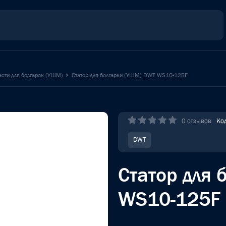
сти для болгарок (УШМ)
Статор для болгарки (УШМ) DWT WS10-125F
0 отзывов
Ко
DWT
Статор для
WS10-125F