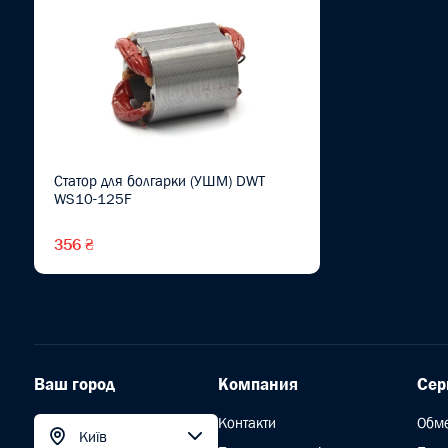
Статор для болгарки (УШМ) DWT
WS10-125F
356 ₴
Ваш город
Компания
Сер
Контакти
Обм
Київ