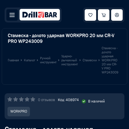
Стамеска - долото ударная WORKPRO 20 мм CR-V
PRO WP243009
Стамеска -
долото
Ударно-
ударная
Ручной
Главная
Каталог
рычажный
Стамески
WORKPRO
инструмент
инструмент
20 мм CR-
V PRO
WP243009
0 отзывов
Код: 408974
В наличий
WORKPRO