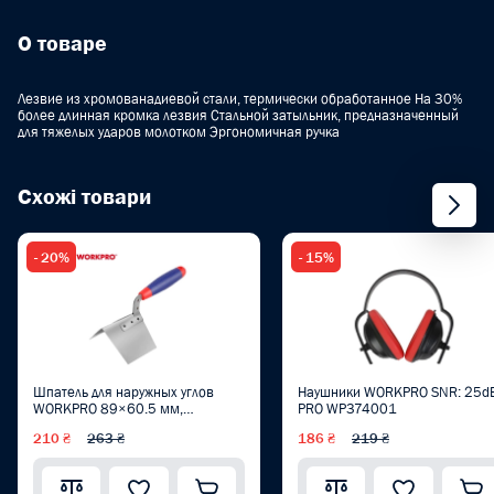
О товаре
Лезвие из хромованадиевой стали, термически обработанное На 30%
более длинная кромка лезвия Стальной затыльник, предназначенный
для тяжелых ударов молотком Эргономичная ручка
Схожі товари
- 20%
- 15%
Шпатель для наружных углов
Наушники WORKPRO SNR: 25d
WORKPRO 89×60.5 мм,
PRO WP374001
нержавеющая сталь, мягкая
210 ₴
263 ₴
186 ₴
219 ₴
ручка PRO WP323018