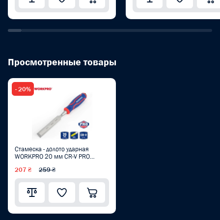
Просмотренные товары
- 20%
Стамеска - долото ударная
WORKPRO 20 мм CR-V PRO
WP243009
207 ₴
259 ₴