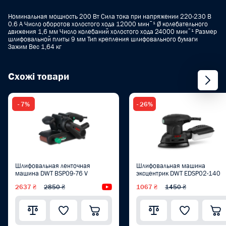
Номинальная мощность 200 Вт Сила тока при напряжении 220-230 В
0.6 A Число оборотов холостого хода 12000 минˉ¹ Ø колебательного
движения 1,6 мм Число колебаний холостого хода 24000 минˉ¹ Размер
шлифовальной плиты 9 мм Тип крепления шлифовального бумаги
Зажим Вес 1,64 кг
Схожі товари
- 7%
- 26%
Шлифовальная ленточная
Шлифовальная машина
машина DWT BSP09-76 V
эксцентрик DWT EDSP02-140
2637 ₴
2850 ₴
Видеообзор
1067 ₴
1450 ₴