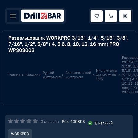
Развальцовщик WORKPRO 3/16", 1/4", 5/16", 3/8",
7/16", 1/2", 5/8" ( 4, 5,6, 8, 10, 12, 16 mm) PRO
WP303003
Развальц
WORKPR
3/16", 1/4
Инструменты
5/16", 3/8
Ручной
Сантехнический
Главная
Каталог
для монтажа
7/16", 1/2
инструмент
инструмент
труб
5/8" ( 4, 5
10, 12, 1
mm) PRO
WP30300
0 отзывов
Код: 409893
В наличий
WORKPRO