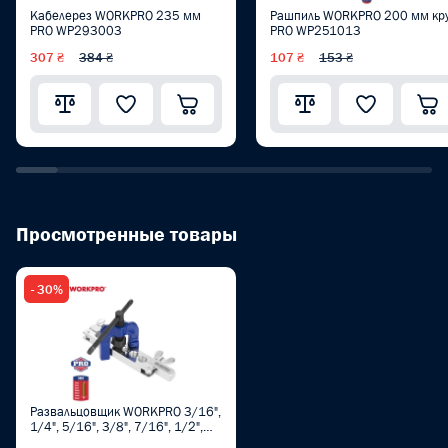
Кабелерез WORKPRO 235 мм
Рашпиль WORKPRO 200 мм кр
PRO WP293003
PRO WP251013
307 ₴
384 ₴
107 ₴
153 ₴
Просмотренные товары
- 30%
Развальцовщик WORKPRO 3/16",
1/4", 5/16", 3/8", 7/16", 1/2",
5/8" ( 4, 5,6, 8, 10, 12, 16 mm)