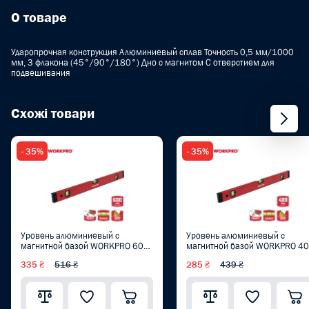
О товаре
Ударопрочная конструкция Алюминиевый сплав Точность 0,5 мм/1000
мм, 3 флакона (45°/90°/180°) Дно с магнитом С отверстием для
подвешивания
Схожі товари
- 35%
- 35%
Уровень алюминиевый с
Уровень алюминиевый с
магнитной базой WORKPRO 600
магнитной базой WORKPRO 4
мм, 0.5 мм PRO WP262011
мм, 0.5 мм PRO WP262010
335 ₴
516 ₴
285 ₴
439 ₴