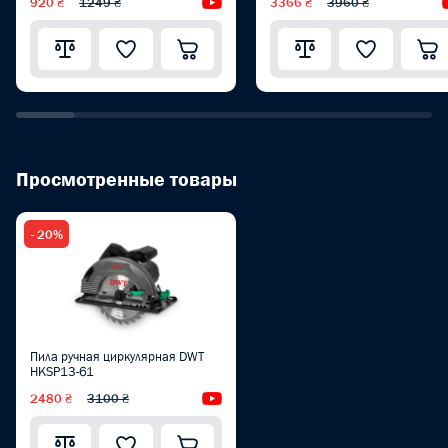
920 ₴
1249 ₴
Видеообзор
3366 ₴
3960 ₴
Просмотренные товары
- 20%
Пила ручная циркулярная DWT
HKSP13-61
2480 ₴
3100 ₴
Видеообзор