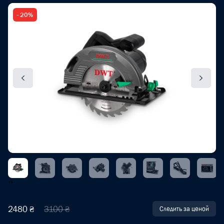
- 20%
‹
›
2480 ₴
3100 ₴
Следить за ценой