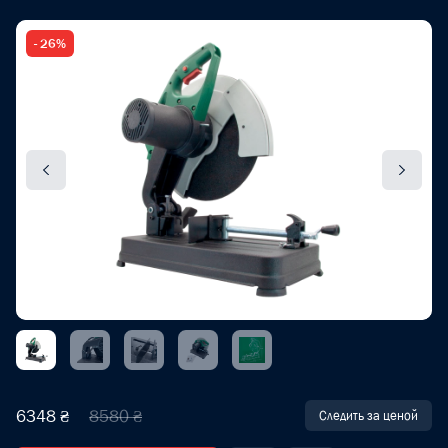
- 26%
6348 ₴
8580 ₴
Следить за ценой