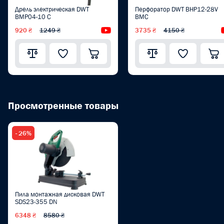
Дрель электрическая DWT
Перфоратор DWT BHP12-28V
BMP04-10 C
BMC
920 ₴
1249 ₴
Видеообзор
3735 ₴
4150 ₴
Просмотренные товары
- 26%
Пила монтажная дисковая DWT
SDS23-355 DN
6348 ₴
8580 ₴