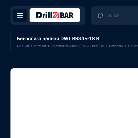
Бензопила цепная DWT BKS45-18 B
Главная
Каталог
Садовая техника
Пилы цепные
Бензопилы
Бен