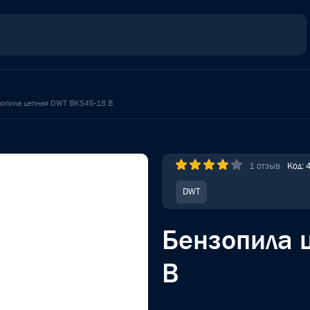
зопила цепная DWT BKS45-18 B
1 отзыв
Код:
DWT
Бензопила 
B