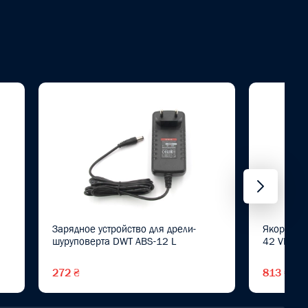
Зарядное устройство для дрели-
Якорь дл
шуруповерта DWT ABS-12 L
42 VB BM
272 ₴
813 ₴