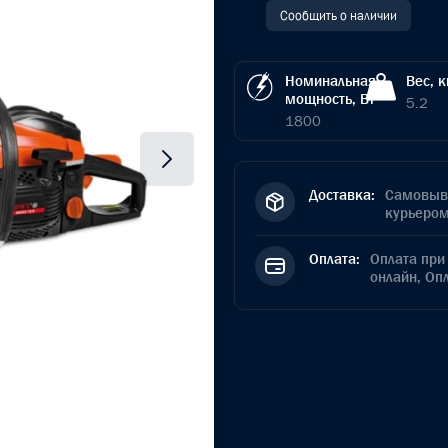
Сообщить о наличии
Номинальная
Вес, к
мощность, Вт
5.2
1800
Доставка:
Самовыво
курьером
Оплата:
Оплата при 
онлайн, Оп