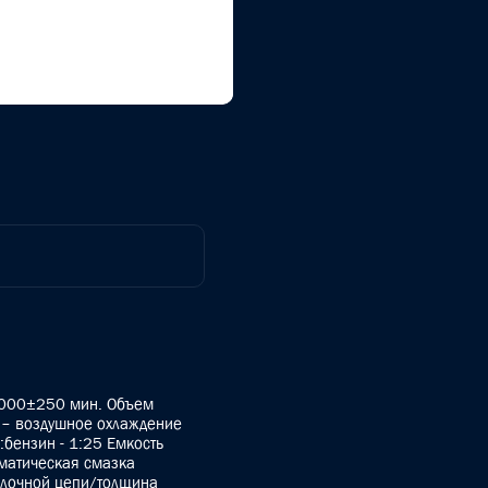
3000±250 мин. Объем
й – воздушное охлаждение
бензин - 1:25 Емкость
матическая смазка
илочной цепи/толщина