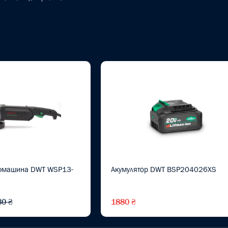
фмашина DWT WSP13-
Акумулятор DWT BSP204026XS
80 ₴
1880 ₴