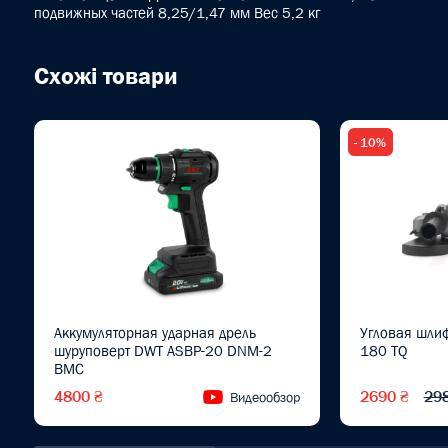
подвижных частей 8,25/1,47 мм Вес 5,2 кг
Схожі товари
- 10%
Аккумуляторная ударная дрель
Угловая шли
шуруповерт DWT ASBP-20 DNM-2
180 TQ
BMC
4800 ₴
2690 ₴
29
Видеообзор